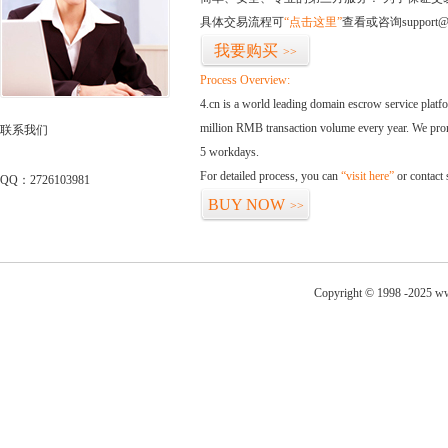
具体交易流程可
“点击这里”
查看或咨询support@
我要购买
>>
Process Overview:
4.cn is a world leading domain escrow service plat
million RMB transaction volume every year. We promi
联系我们
5 workdays.
For detailed process, you can
“visit here”
or contact
QQ：2726103981
BUY NOW
>>
Copyright © 1998 -2025 ww